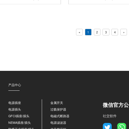
«
1
2
3
4
»
产品中心
电源插座
金属开关
微信官方公
电源插头
过载保护器
社交软件
GFCI插座/插头
电磁式断路器
NEMA插座/插头
电源滤波器