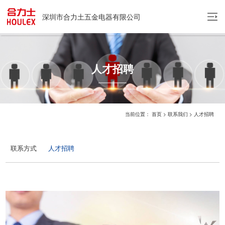
深圳市合力土五金电器有限公司
中
EN
人才招聘
当前位置：
首页
>
联系我们
>
人才招聘
联系方式
人才招聘