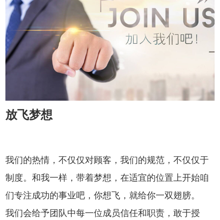
放飞梦想
我们的热情，不仅仅对顾客，我们的规范，不仅仅于
制度。和我⼀样，带着梦想，在适宜的位置上开始咱
们专注成功的事业吧，你想飞，就给你⼀双翅膀。
我们会给予团队中每一位成员信任和职责，敢于授