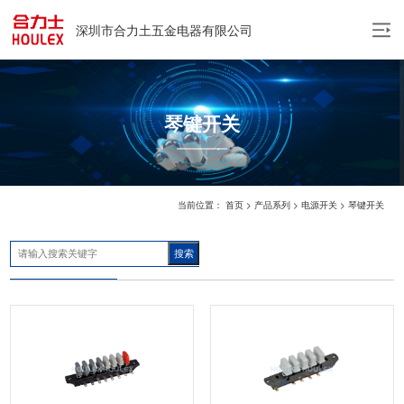
深圳市合力土五金电器有限公司
中
EN
琴键开关
当前位置：
首页
>
产品系列
>
电源开关
>
琴键开关
搜索