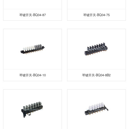
琴键开关-BQ04-87
琴键开关-BQ04-75
琴键开关-BQ04-10
琴键开关-BQ04-8B2